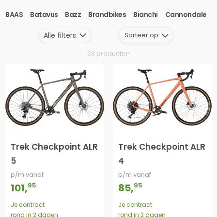
BAAS
Batavus
Bazz
Brandbikes
Bianchi
Cannondale
Sorteer op
Alle filters
63 producten
Trek Checkpoint ALR
Trek Checkpoint ALR
5
4
p/m vanaf
p/m vanaf
95
95
101
,
85
,
Je contract
Je contract
rond in 2 dagen
rond in 2 dagen