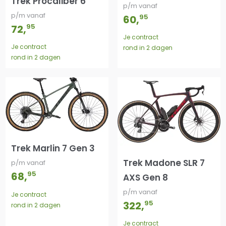
Trek Procaliber 6
p/m vanaf
p/m vanaf
95
60
,
95
72
,
Je contract
Je contract
rond in 2 dagen
rond in 2 dagen
Trek Marlin 7 Gen 3
Trek Madone SLR 7
p/m vanaf
95
68
,
AXS Gen 8
p/m vanaf
Je contract
95
322
,
rond in 2 dagen
Je contract