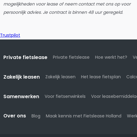
mogelijkheden voor lease of neem contact met ons op voor
persoonlijk advies. Je contract is binnen 48 uur geregeld.
Trustpilot
Private fietslease
Private fietslease
Hoe werkt het?
Ve
Zakelijk leasen
Zakelijk leasen
Het lease fietsplan
Calc
Samenwerken
Voor fietsenwinkels
Voor leasebemiddela
Over ons
Blog
Maak kennis met Fietslease Holland
Werk