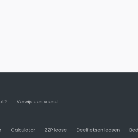
et?
Verwijs een vriend
n
Calculator
ZZP lease
Deelfietsen leasen
Bed