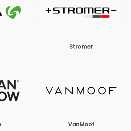
Stromer
w
VanMoof