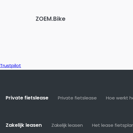
ZOEM.Bike
Trustpilot
Private fietslease
Private fietslease
Hoe werkt h
Zakelijk leasen
Zakelijk leasen
Het lease fietspla