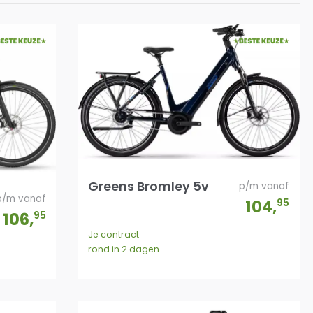
Greens Bromley 5v
p/m vanaf
p/m vanaf
104
,
95
106
,
95
Je contract
rond in 2 dagen