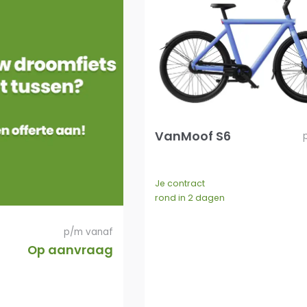
VanMoof S6
Je contract
rond in 2 dagen
p/m vanaf
Op aanvraag