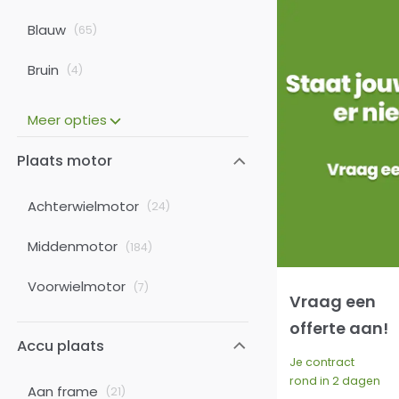
Blauw
(
65
)
Bruin
(
4
)
Meer opties
Plaats motor
Achterwielmotor
(
24
)
Middenmotor
(
184
)
Voorwielmotor
(
7
)
Vraag een
offerte aan!
Accu plaats
Je contract
rond in 2 dagen
Aan frame
(
21
)