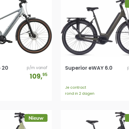
 20
Superior eWAY 6.0
p/m vanaf
109
,
95
Je contract
rond in 2 dagen