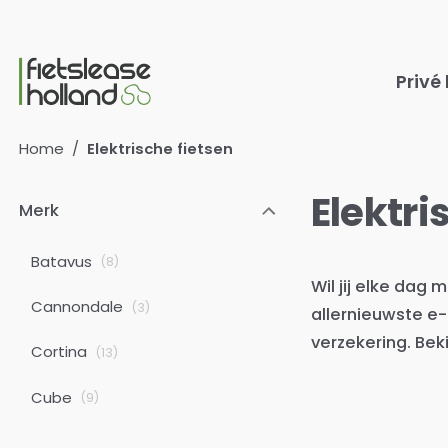
Ga naar hoofdinhoud
Privé
Home
/
Elektrische fietsen
Elektri
Merk
Batavus
(
8
)
Wil jij elke dag 
Cannondale
(
3
)
allernieuwste e-
verzekering. Bek
Cortina
(
13
)
Cube
(
9
)