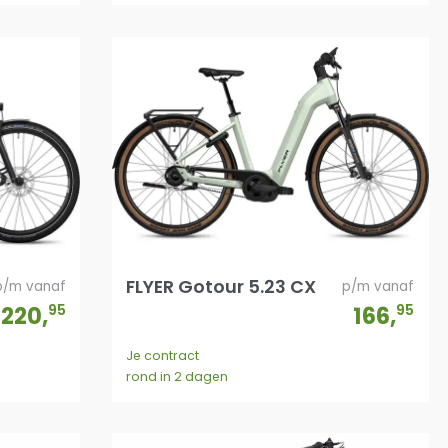
FLYER Gotour 5.23 CX
p/m vanaf
p/m vanaf
220
,
95
166
,
95
Je contract
rond in 2 dagen