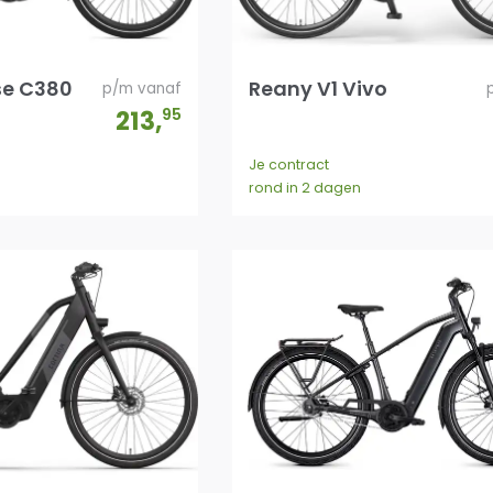
se C380
Reany V1 Vivo
p/m vanaf
213
,
95
Je contract
rond in 2 dagen