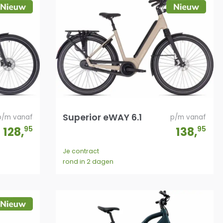
Superior eWAY 6.1
p/m vanaf
p/m vanaf
128
,
95
138
,
95
Je contract
rond in 2 dagen