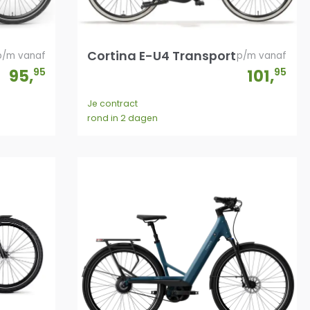
Cortina E-U4 Transport
p/m vanaf
p/m vanaf
95
,
95
101
,
95
Je contract
rond in 2 dagen