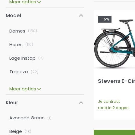
Meer opties
Model
-15%
Dames
(
158
)
Heren
(
110
)
Lage Instap
(
2
)
Trapeze
(
22
)
Stevens E-Ci
Meer opties
Je contract
Kleur
rond in 2 dagen
Avocado Green
(
1
)
Beige
(
18
)