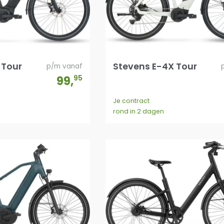
 Tour
Stevens E-4X Tour
p/m vanaf
99
,
95
Je contract
rond in 2 dagen