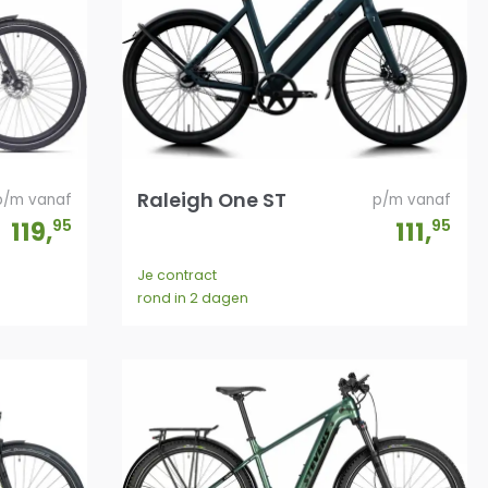
Raleigh One ST
p/m vanaf
p/m vanaf
119
,
95
111
,
95
Je contract
rond in 2 dagen