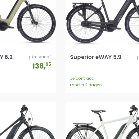
Y 6.2
Superior eWAY 5.9
p/m vanaf
138
,
95
Je contract
rond in 2 dagen