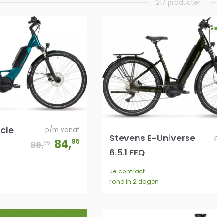
217 producten
rcle
p/m vanaf
Stevens E-Universe
84
,
95
95
99
,
6.5.1 FEQ
Je contract
rond in 2 dagen