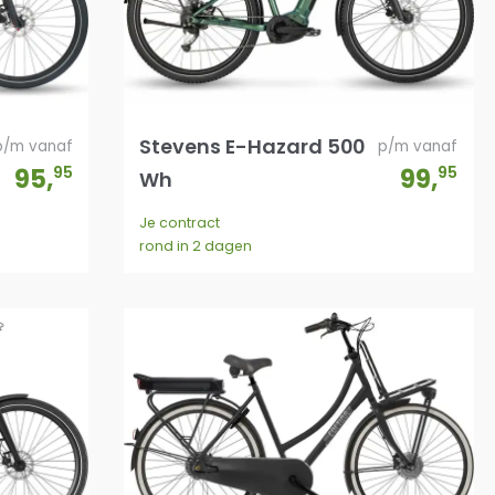
Stevens E-Hazard 500
p/m vanaf
p/m vanaf
95
,
95
99
,
95
Wh
Je contract
rond in 2 dagen