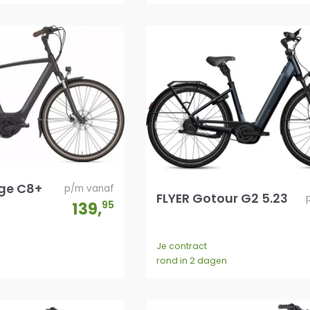
ge C8+
p/m vanaf
FLYER Gotour G2 5.23
139
,
95
Je contract
rond in 2 dagen