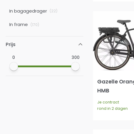
In bagagedrager
(
22
)
In frame
(
170
)
Prijs
0
300
Gazelle Oran
HMB
Je contract
rond in 2 dagen