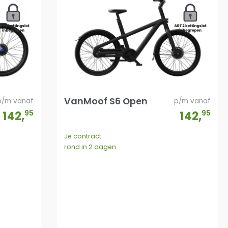
VanMoof S6 Open
p/m vanaf
p/m vanaf
142
,
95
142
,
95
Je contract
rond in 2 dagen