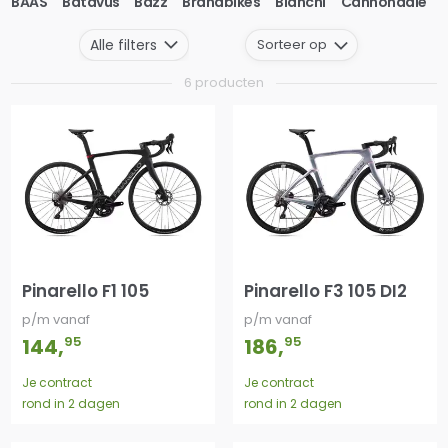
BAAS
Batavus
Bazz
Brandbikes
Bianchi
Cannondale
Sorteer op
Alle filters
6 producten
Pinarello F1 105
Pinarello F3 105 DI2
p/m vanaf
p/m vanaf
95
95
144
,
186
,
Je contract
Je contract
rond in 2 dagen
rond in 2 dagen