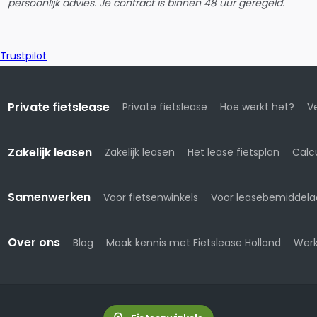
persoonlijk advies. Je contract is binnen 48 uur geregeld.
Trustpilot
Private fietslease
Private fietslease
Hoe werkt het?
Ve
Zakelijk leasen
Zakelijk leasen
Het lease fietsplan
Calc
Samenwerken
Voor fietsenwinkels
Voor leasebemiddela
Over ons
Blog
Maak kennis met Fietslease Holland
Werk