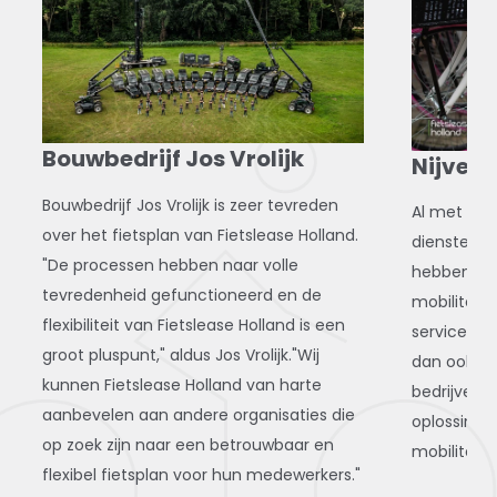
Bouwbedrijf Jos Vrolijk
Nijverv
Bouwbedrijf Jos Vrolijk is zeer tevreden
Al met al z
over het fietsplan van Fietslease Holland.
diensten va
"De processen hebben naar volle
hebben on
tevredenheid gefunctioneerd en de
mobiliteit
flexibiliteit van Fietslease Holland is een
service is
groot pluspunt," aldus Jos Vrolijk."Wij
dan ook va
kunnen Fietslease Holland van harte
bedrijven d
aanbevelen aan andere organisaties die
oplossing 
op zoek zijn naar een betrouwbaar en
mobiliteit
flexibel fietsplan voor hun medewerkers."