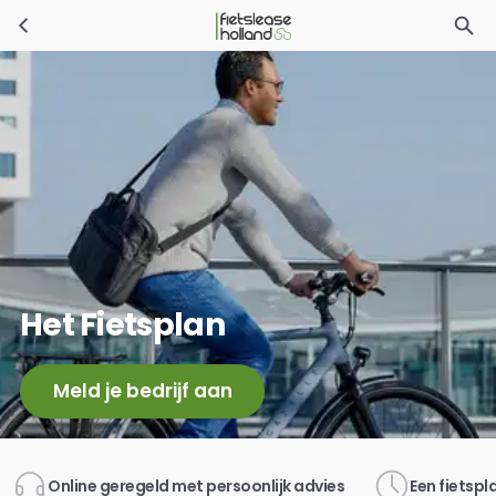
Ga naar hoofdinhoud
Het Fietsplan
Meld je bedrijf aan
Online geregeld met persoonlijk advies
Een fietsp