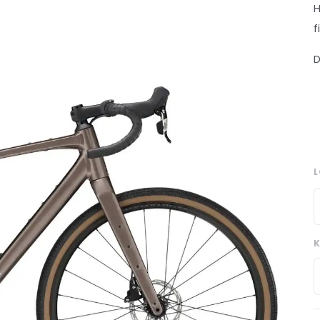
H
f
D
K