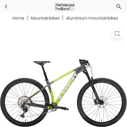
Trek Procaliber 8
Ga naar hoofdinhoud
Home
/
Mountainbikes
/
Aluminium mountainbikes