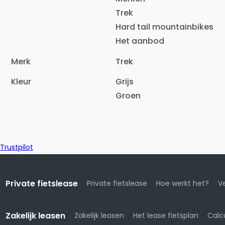
Trek
Hard tail mountainbikes
Het aanbod
Merk
Trek
Kleur
Grijs
Groen
Trustpilot
Private fietslease
Private fietslease
Hoe werkt het?
Ve
Zakelijk leasen
Zakelijk leasen
Het lease fietsplan
Calc