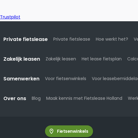
Trustpilot
Private fietslease
Private fietslease
Hoe werkt het?
Ve
Zakelijk leasen
Zakelijk leasen
Het lease fietsplan
Calc
Samenwerken
Voor fietsenwinkels
Voor leasebemiddela
Over ons
Blog
Maak kennis met Fietslease Holland
Werk
Fietsenwinkels