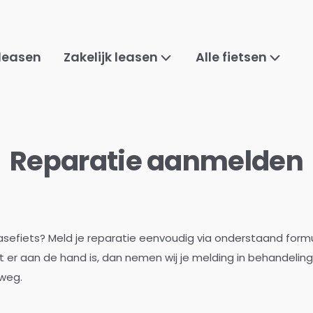
 leasen
Zakelijk leasen
Alle fietsen
Reparatie aanmelden
leasefiets? Meld je reparatie eenvoudig via onderstaand formu
at er aan de hand is, dan nemen wij je melding in behandelin
 weg.