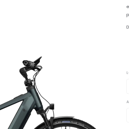
e
p
D