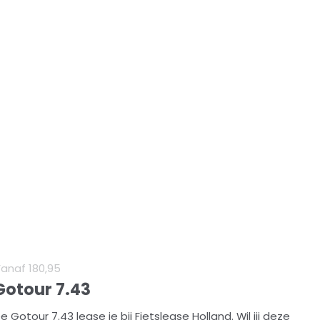
Vanaf
180
,
95
Gotour 7.43
e Gotour 7.43 lease je bij Fietslease Holland. Wil jij deze