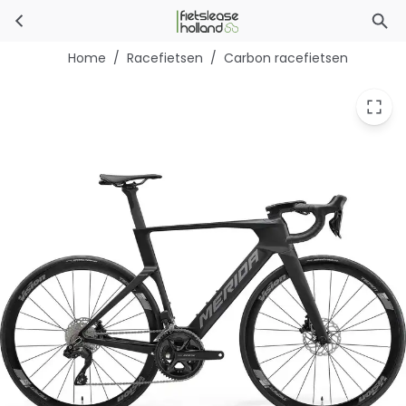
Merida Reacto 5000
Ga naar hoofdinhoud
Home
/
Racefietsen
/
Carbon racefietsen