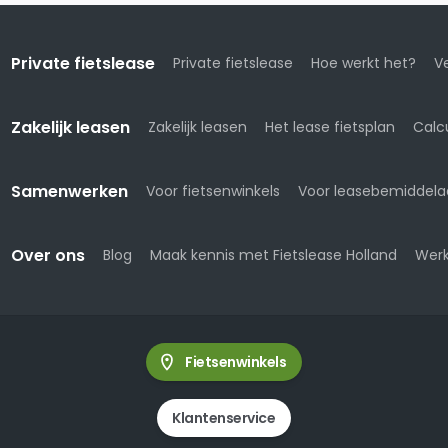
Private fietslease
Private fietslease
Hoe werkt het?
Ve
Zakelijk leasen
Zakelijk leasen
Het lease fietsplan
Calc
Samenwerken
Voor fietsenwinkels
Voor leasebemiddela
Over ons
Blog
Maak kennis met Fietslease Holland
Werk
Fietsenwinkels
Klantenservice