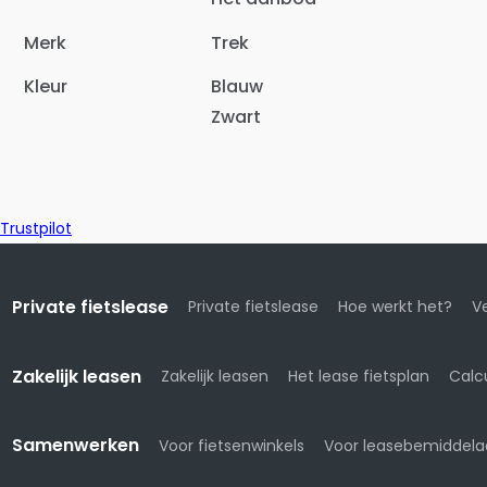
Merk
Trek
Kleur
Blauw
Zwart
Trustpilot
Private fietslease
Private fietslease
Hoe werkt het?
Ve
Zakelijk leasen
Zakelijk leasen
Het lease fietsplan
Calc
Samenwerken
Voor fietsenwinkels
Voor leasebemiddela