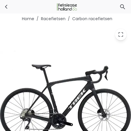
Trek Domane SL 5 Gen 4
Ga naar hoofdinhoud
Home
/
Racefietsen
/
Carbon racefietsen