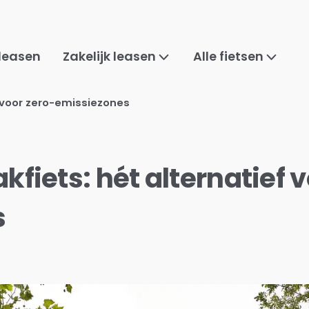
 leasen
Zakelijk leasen
Alle fietsen
f voor zero-emissiezones
kfiets: hét alternatief 
s