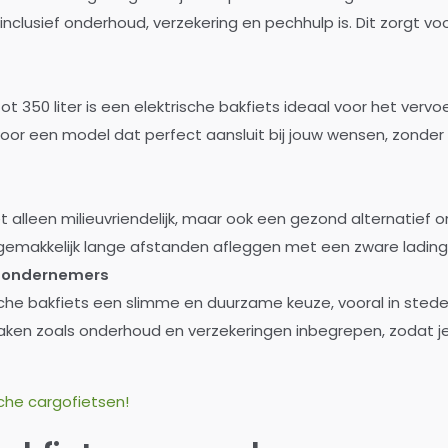
clusief onderhoud, verzekering en pechhulp is. Dit zorgt v
t 350 liter is een elektrische bakfiets ideaal voor het verv
voor een model dat perfect aansluit bij jouw wensen, zonder
et alleen milieuvriendelijk, maar ook een gezond alternatief om
 gemakkelijk lange afstanden afleggen met een zware lading
r ondernemers
ische bakfiets een slimme en duurzame keuze, vooral in stede
aken zoals onderhoud en verzekeringen inbegrepen, zodat je
sche cargofietsen!