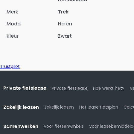
Merk
Trek
Model
Heren
Kleur
Zwart
Trustpilot
Private fietslease
Private fietslease
Hoe werkt het?
Ve
Zakelijk leasen
Zakelijk leasen
Het lease fietsplan
Calc
Samenwerken
Voor fietsenwinkels
Voor leasebemiddela