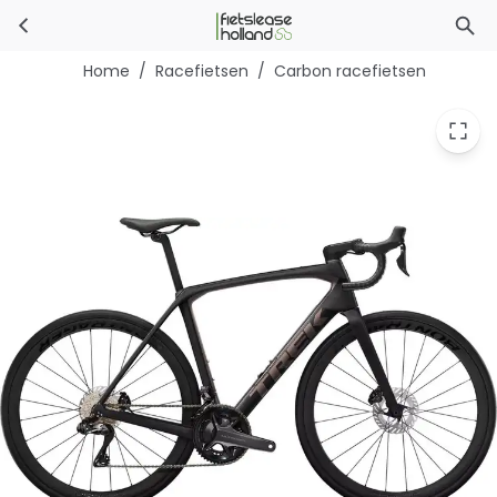
Trek Domane SL 7 Gen 4
Ga naar hoofdinhoud
Home
/
Racefietsen
/
Carbon racefietsen