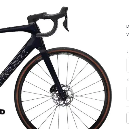
D
v
K