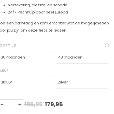
Verzekering, diefstal en schade
24/7 Pechhulp door heel Europa
oe een aanvraag en kom erachter wat de mogelijkheden
oor jou zijn om deze fiets te leasen.
LOOPTIJD
36 maanden
48 maanden
LEUR
Blauw
Zilver
185
,
95
179
,
95