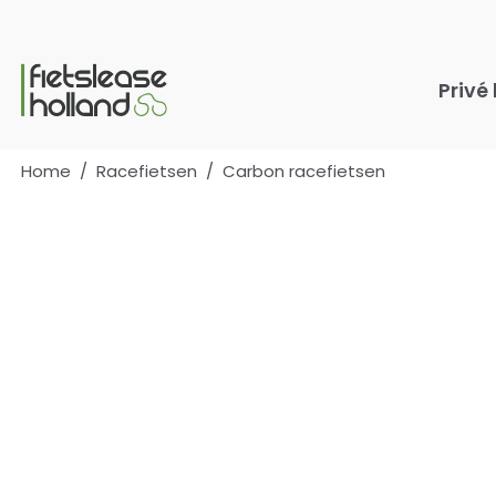
Ga naar hoofdinhoud
Privé
Home
/
Racefietsen
/
Carbon racefietsen