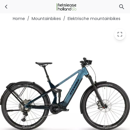
Stevens E-Inception TR 8.7.2 FEQ
Ga naar hoofdinhoud
Home
/
Mountainbikes
/
Elektrische mountainbikes