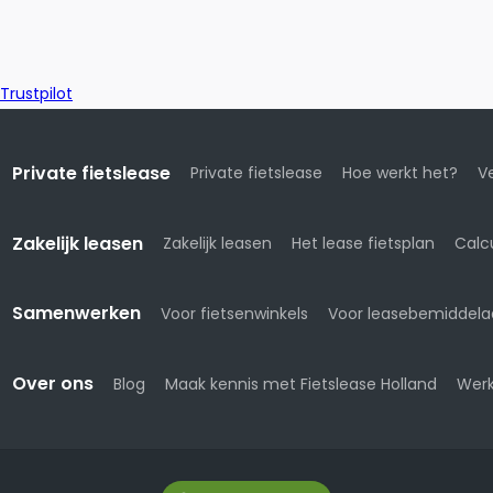
Trustpilot
Private fietslease
Private fietslease
Hoe werkt het?
Ve
Zakelijk leasen
Zakelijk leasen
Het lease fietsplan
Calc
Samenwerken
Voor fietsenwinkels
Voor leasebemiddela
Over ons
Blog
Maak kennis met Fietslease Holland
Werk