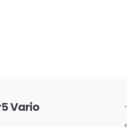
r5 Vario
P