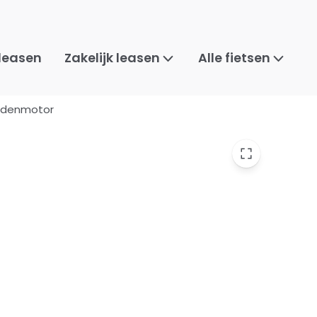
 leasen
Zakelijk leasen
Alle fietsen
iddenmotor