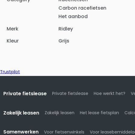
Carbon racefietsen
Het aanbod
Merk
Ridley
Kleur
Grijs
Trustpilot
Private fietslease
Private fietslease
Hoe werkt het?
Ve
Zakelijk leasen
Zakelijk leasen
Het lease fietsplan
Calc
Samenwerken
Voor fietsenwinkels
Voor leasebemiddela