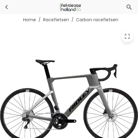
Ridley Noah 3.0 105 Di2
Ga naar hoofdinhoud
Home
/
Racefietsen
/
Carbon racefietsen