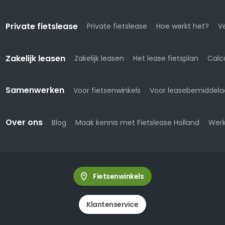
Private fietslease
Private fietslease
Hoe werkt het?
Ve
Zakelijk leasen
Zakelijk leasen
Het lease fietsplan
Calc
Samenwerken
Voor fietsenwinkels
Voor leasebemiddela
Over ons
Blog
Maak kennis met Fietslease Holland
Werk
Fietsenwinkels
Klantenservice