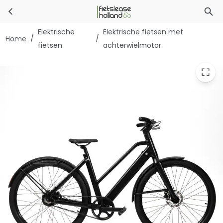
MOEVS Second One
Ga naar hoofdinhoud
Elektrische
Elektrische fietsen met
Home
/
/
fietsen
achterwielmotor