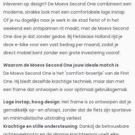
inleveren op design? De Moevs Second One combineert een
moderne, strakke look met een comfortabele lage instap.
Of je nu dagelijks naar je werk in de stad fietst of in het
weekend een ontspannen rit maakt, met de Moevs Second
One doe je dat zonder gedoe. Bij Fietslease Holland rijd je
deze e-bike voor een vast bedrag per maand, zodat je
direct mobiel bent zonder een grote investering vooraf.
Waarom de Moevs Second One jouw ideale match is
De Moevs Second One is het 'comfort-broertje' van de First
One. Hij biedt dezelfde krachtige techniek, maar dan met
een frame dat ontworpen is voor optimaal gebruiksgemak.
Lage instap, hoog design:
Het frame is zo ontworpen dat je
gemakkelijk op- en afstapt, zonder dat de fiets zijn sportieve
en minimalistische uitstraling verliest.
Krachtige en stille ondersteuning:
Dankzij de betrouwbare
achterwielmotor en de slimme krachtsensor voelt elke