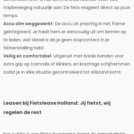
trapbeweging natuurlijk aan. De fiets reageert direct op jouw
tempo.
Accu slim weggewerkt:
De accu zit prachtig in het frame
geïntegreerd. Je haalt hem er eenvoudig uit om binnen op
te laden, wat ideaal is als je geen stopcontact in je
fietsenstalling hebt.
Veilig en comfortabel:
Uitgerust met brede banden voor
extra grip op tramrails of klinkers, en krachtige schijfremmen
zodat je in elke situatie gecontroleerd tot stilstand komt.
Leasen bij Fietslease Holland: Jij fietst, wij
regelen de rest
Een e-bike is een flinke investering. Naast de aanschafprijs