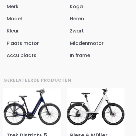
Merk
Koga
Model
Heren
Kleur
Zwart
Plaats motor
Middenmotor
Accu plaats
In frame
GERELATEERDE PRODUCTEN
Trek District+ 5
Riese & Müller