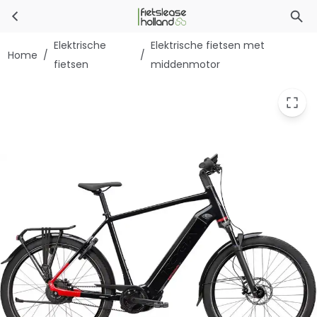
Koga Pace B10 Suspension
Ga naar hoofdinhoud
Elektrische
Elektrische fietsen met
Home
/
/
fietsen
middenmotor