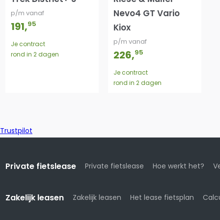
Nevo4 GT Vario
p/m vanaf
95
191
,
Kiox
p/m vanaf
Je contract
95
226
,
rond in 2 dagen
Je contract
rond in 2 dagen
Trustpilot
Private fietslease
Private fietslease
Hoe werkt het?
Ve
Zakelijk leasen
Zakelijk leasen
Het lease fietsplan
Calc