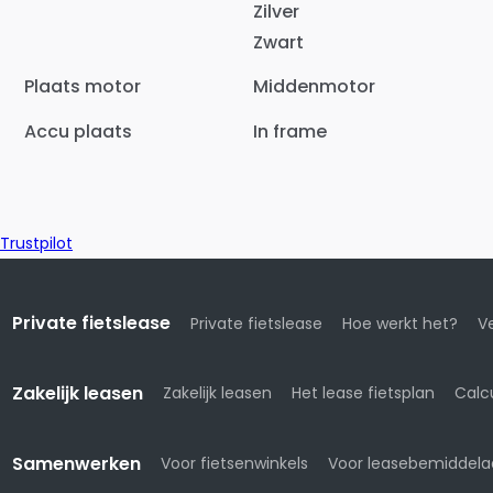
Zilver
Zwart
Plaats motor
Middenmotor
Accu plaats
In frame
Trustpilot
Private fietslease
Private fietslease
Hoe werkt het?
Ve
Zakelijk leasen
Zakelijk leasen
Het lease fietsplan
Calc
Samenwerken
Voor fietsenwinkels
Voor leasebemiddela