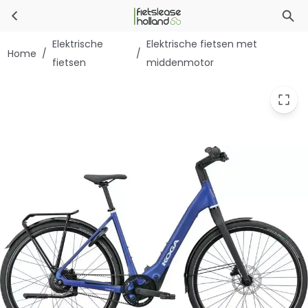
Koga E-F3 6.0
Ga naar hoofdinhoud
Elektrische
Elektrische fietsen met
Home
/
/
fietsen
middenmotor