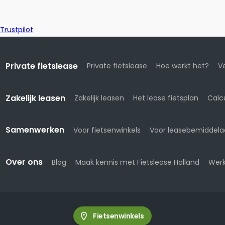
Trustpilot
Private fietslease
Private fietslease
Hoe werkt het?
Ve
Zakelijk leasen
Zakelijk leasen
Het lease fietsplan
Calc
Samenwerken
Voor fietsenwinkels
Voor leasebemiddela
Over ons
Blog
Maak kennis met Fietslease Holland
Werk
Fietsenwinkels