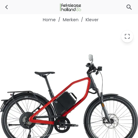
Klever X Speed
Ga naar hoofdinhoud
Home
/
Merken
/
Klever