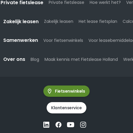
Private fietslease
Private fietslease
Hoe werkt het?
Ver
Zakelijk leasen
Zakelijk leasen
Het lease fietsplan
Calc
Samenwerken
Voor fietsenwinkels
Voor leasebemiddela
Over ons
Blog
Maak kennis met Fietslease Holland
Werk
Fietsenwinkels
Klantenservice