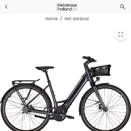
Kalkhoff Image L Advance
Ga naar hoofdinhoud
Home
/
Het aanbod