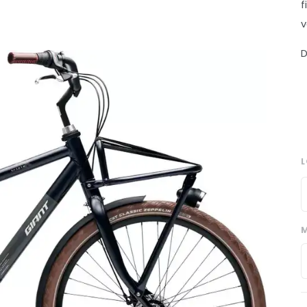
f
v
D