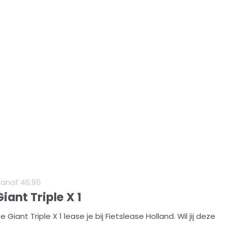
Vanaf
46
,
95
Giant Triple X 1
e Giant Triple X 1 lease je bij Fietslease Holland. Wil jij deze