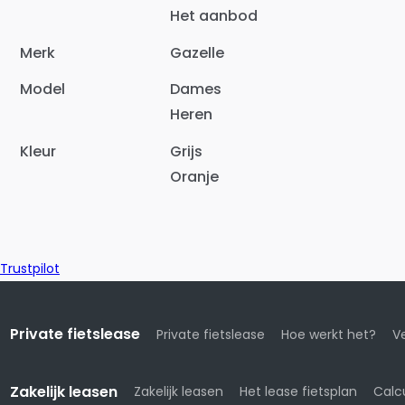
Het aanbod
Merk
Gazelle
Model
Dames
Heren
Kleur
Grijs
Oranje
Trustpilot
Private fietslease
Private fietslease
Hoe werkt het?
Ve
Zakelijk leasen
Zakelijk leasen
Het lease fietsplan
Calc