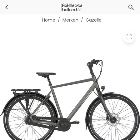
Gazelle Chamonix C8
Ga naar hoofdinhoud
Home
/
Merken
/
Gazelle