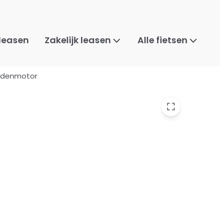
 leasen
Zakelijk leasen
Alle fietsen
iddenmotor