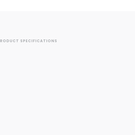
RODUCT SPECIFICATIONS
Category
Elektrische fietsen
Elektrische fietsen met
middenmotor
Stadsfietsen
Merken
Gazelle
Elektrische
stadsfietsen
Het aanbod