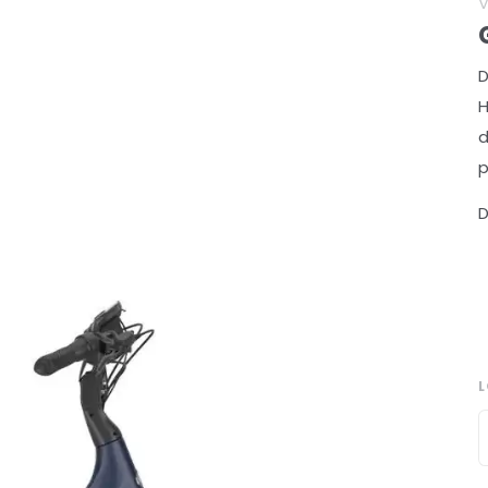
D
H
d
p
D