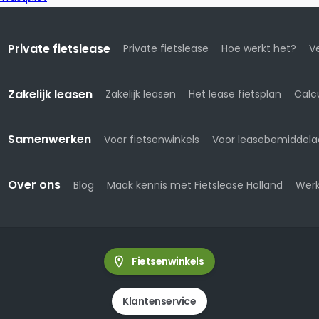
Private fietslease
Private fietslease
Hoe werkt het?
Ve
Zakelijk leasen
Zakelijk leasen
Het lease fietsplan
Calc
Samenwerken
Voor fietsenwinkels
Voor leasebemiddela
Over ons
Blog
Maak kennis met Fietslease Holland
Werk
Fietsenwinkels
Klantenservice