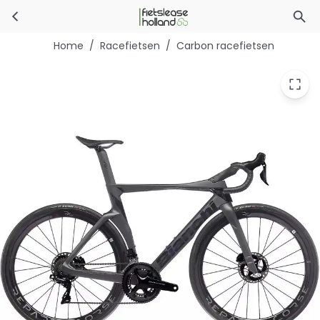
Bianchi Oltre Pro Dura-Ace
Ga naar hoofdinhoud
Home
/
Racefietsen
/
Carbon racefietsen