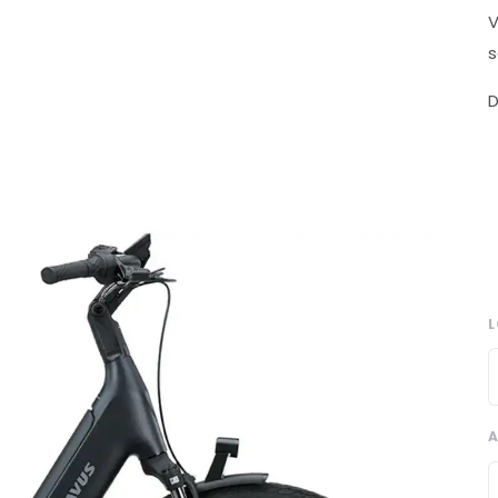
V
s
D