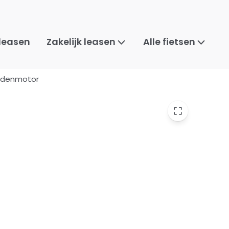
 leasen
Zakelijk leasen
Alle fietsen
iddenmotor