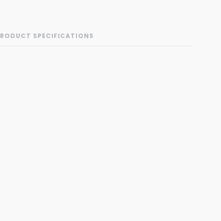
RODUCT SPECIFICATIONS
Category
Bakfietsen
Elektrische bakfietsen
Merken
Batavus
Het aanbod
Merk
Batavus
Model
Lage Instap
leur
Zwart
laats motor
Middenmotor