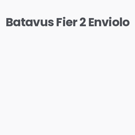
Batavus Fier 2 Enviolo
Batavus Fier2 Enviolo – Comfortabele
veelzijdig gebruik
De Batavus Fier2 Enviolo is een uitstekende keuze voor 
kwalitatieve e-bike zoekt voor dagelijkse ritten, woon-we
daarbuiten. Deze e-bike combineert een prettige zithou
traploze versnellingsgroep in één complete fiets.
De krachtige elektrische ondersteuning van de middenmot
moeiteloos naar je bestemming, hoe steil of lang je rit ook 