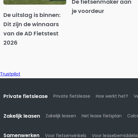
De fietsenmaker aan
je voordeur
De uitslag is binnen:
Dit zijn de winnaars
van de AD Fietstest
2026
Trustpilot
Private fietslease
Private fietslease
Hoe werkt het?
Ve
Zakelijk leasen
Zakelijk leasen
Het lease fietsplan
Calc
Samenwerken
Voor fietsenwinkels
Voor leasebemiddela