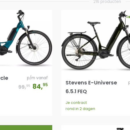
216 producten
rcle
p/m vanaf
Stevens E-Universe
84
,
95
95
99
,
6.5.1 FEQ
Je contract
rond in 2 dagen