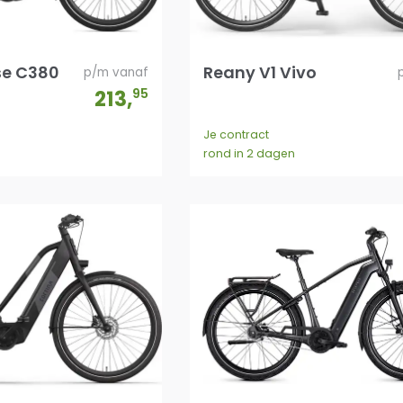
se C380
Reany V1 Vivo
p/m vanaf
213
,
95
Je contract
rond in 2 dagen