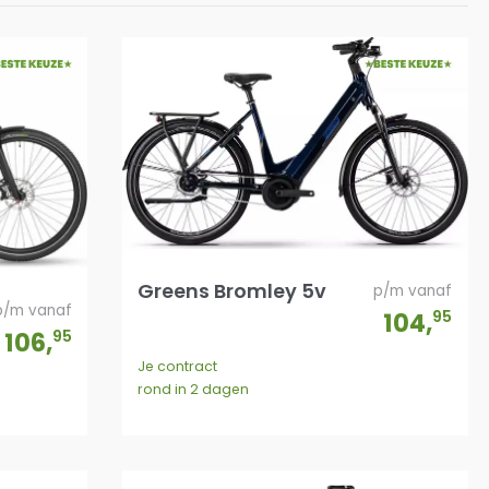
Greens Bromley 5v
p/m vanaf
p/m vanaf
104
,
95
106
,
95
Je contract
rond in 2 dagen