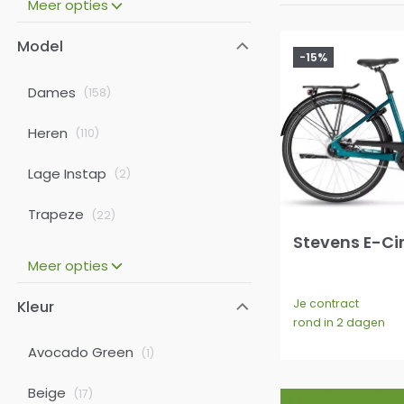
Meer opties
Model
-15%
Dames
(
158
)
Heren
(
110
)
Lage Instap
(
2
)
Trapeze
(
22
)
Stevens E-Ci
Meer opties
Je contract
Kleur
rond in 2 dagen
Avocado Green
(
1
)
Beige
(
17
)