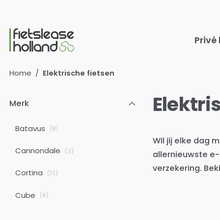
Ga naar hoofdinhoud
Privé
Home
/
Elektrische fietsen
Elektri
Merk
Batavus
(
8
)
Wil jij elke dag 
Cannondale
(
3
)
allernieuwste e-
verzekering. Bek
Cortina
(
13
)
Cube
(
9
)