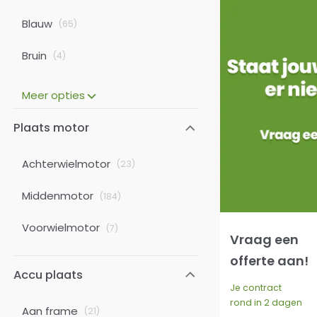
Blauw
(
65
)
Bruin
(
4
)
Meer opties
Plaats motor
Achterwielmotor
(
23
)
Middenmotor
(
184
)
Voorwielmotor
(
7
)
Vraag een
offerte aan!
Accu plaats
Je contract
rond in 2 dagen
Aan frame
(
21
)