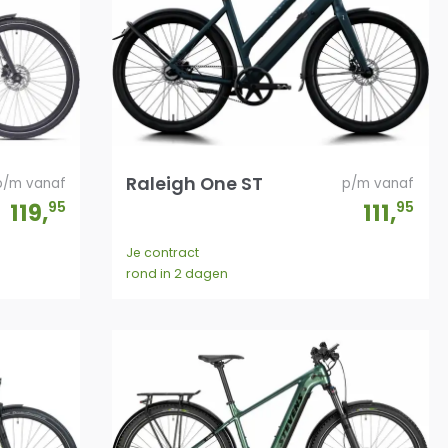
Raleigh One ST
p/m vanaf
p/m vanaf
119
,
95
111
,
95
Je contract
rond in 2 dagen