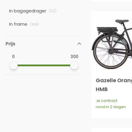
In bagagedrager
(
22
)
In frame
(
169
)
Prijs
0
300
Gazelle Oran
HMB
Je contract
rond in 2 dagen