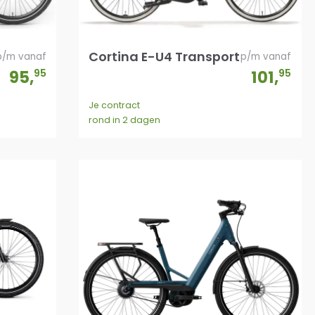
Cortina E-U4 Transport
p/m vanaf
p/m vanaf
95
,
95
101
,
95
Je contract
rond in 2 dagen