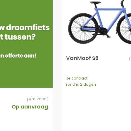
VanMoof S6
Je contract
rond in 2 dagen
p/m vanaf
Op aanvraag