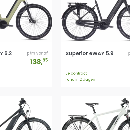
Y 6.2
Superior eWAY 5.9
p/m vanaf
138
,
95
Je contract
rond in 2 dagen