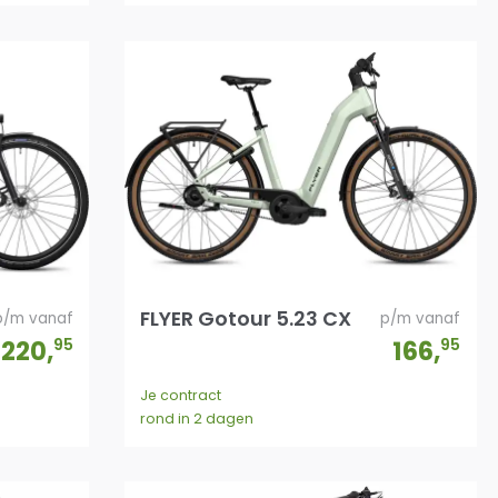
FLYER Gotour 5.23 CX
p/m vanaf
p/m vanaf
220
,
95
166
,
95
Je contract
rond in 2 dagen