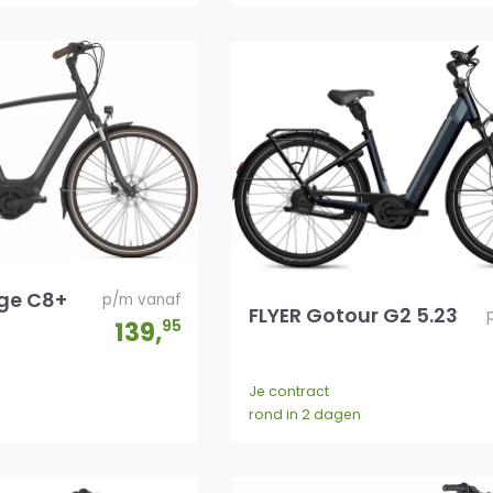
ge C8+
p/m vanaf
FLYER Gotour G2 5.23
139
,
95
Je contract
rond in 2 dagen