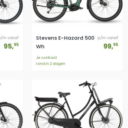
Stevens E-Hazard 500
p/m vanaf
p/m vanaf
95
,
95
99
,
95
Wh
Je contract
rond in 2 dagen