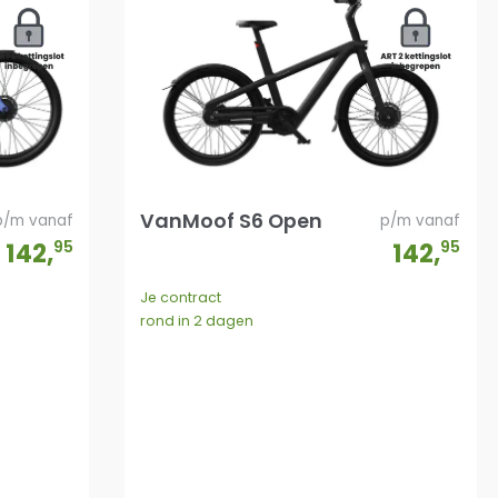
VanMoof S6 Open
p/m vanaf
p/m vanaf
142
,
95
142
,
95
Je contract
rond in 2 dagen