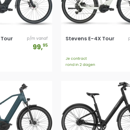
 Tour
Stevens E-4X Tour
p/m vanaf
99
,
95
Je contract
rond in 2 dagen