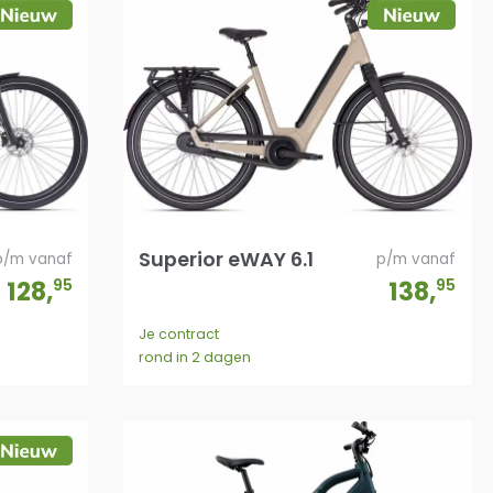
Superior eWAY 6.1
p/m vanaf
p/m vanaf
128
,
95
138
,
95
Je contract
rond in 2 dagen