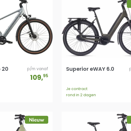
 20
Superior eWAY 6.0
p/m vanaf
109
,
95
Je contract
rond in 2 dagen